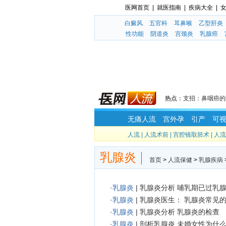
医网首页
|
就医指南
|
疾病大全
|
白癜风
五官科
耳鼻喉
乙型肝炎
性功能
阴道炎
宫颈炎
乳腺癌
热点：
支招：鼻咽癌的
无痛人流
宫外孕
引产
可
人流
|
人流术前
|
宫腔镜取胚术
|
人流
乳腺炎
首页
>
人流保健
>
乳腺疾病
·
乳腺炎
|
乳腺炎分析 哺乳期已过乳
·
乳腺炎
|
乳腺炎医生： 乳腺炎常见
·
乳腺炎
|
乳腺炎分析 乳腺炎的检查
·
乳腺炎
|
剖析乳腺炎 未婚女性为什