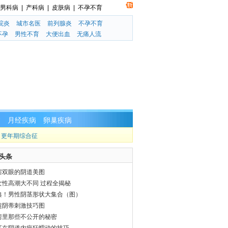
男科病
|
产科病
|
皮肤病
|
不孕不育
院炎
城市名医
前列腺炎
不孕不育
不孕
男性不育
大便出血
无痛人流
病
月经疾病
卵巢疾病
|
更年期综合征
头条
瞎双眼的阴道美图
女性高潮大不同 过程全揭秘
典！男性阴茎形状大集合（图）
超阴蒂刺激技巧图
房里那些不公开的秘密