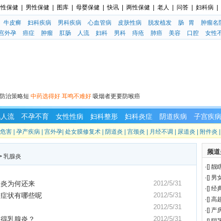
女性保健
|
男性保健
|
图库
|
母婴保健
|
快讯
|
两性保健
|
老人
|
问答
|
妇科病
|
牛皮癣
妇科疾病
男科疾病
心血管病
皮肤性病
脱发植发
肠 胃
肿瘤名
宫外孕
癌症
肿瘤
肛肠
人流
妇科
男科
痔疮
肺癌
美容
口腔
女性
防治策略短
中药选得好 耳鸣不难好
吸烟者更要防喉癌
视人流
不孕不育
女性性病
妇科整形
妇科炎症
阴道疾病
子宫疾
危害
|
孕产疾病
|
宫外孕
|
处女膜修复术
|
阴道炎
|
宫颈炎
|
月经不调
|
尿道炎
|
附件炎
频道
>
乳腺炎
·
[
]
靓
·
[
]
男
腺炎为何还来
2012/5/31
·
[
]
经
的症状有哪些呢
2012/5/31
·
[
]
高
2012/5/31
·
[
]
产
么得乳腺炎？
2012/5/31