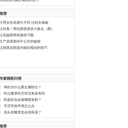
茎在阴道内疯狂蠕动的技巧
推荐
库
]
男女性高潮大不同 过程全揭秘
性
]
经典！男性阴茎形状大集合（图）
性
]
高超阴蒂刺激技巧图
婴
]
产房里那些不公开的秘密
性
]
阴茎在阴道内疯狂蠕动的技巧
专家精彩问答
]
孕妇为什么要左侧卧位？
]
吃过避孕药月经没来是有吗
]
吃荔枝也会致嘴唇发肿？
]
手淫导致早泄怎么办
]
湿头发睡觉也会得风湿？
推荐