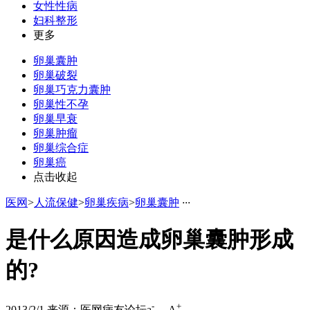
女性性病
妇科整形
更多
卵巢囊肿
卵巢破裂
卵巢巧克力囊肿
卵巢性不孕
卵巢早衰
卵巢肿瘤
卵巢综合症
卵巢癌
点击收起
医网
>
人流保健
>
卵巢疾病
>
卵巢囊肿
·
·
·
是什么原因造成卵巢囊肿形成
的?
-
+
2013/2/1
来源：医网病友论坛
a
A