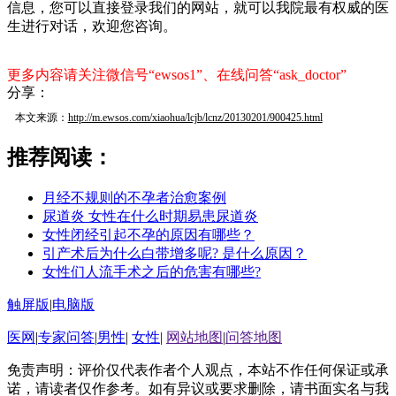
信息，您可以直接登录我们的网站，就可以我院最有权威的医
生进行对话，欢迎您咨询。
更多内容请关注微信号“ewsos1”、在线问答“ask_doctor”
分享：
本文来源：
http://m.ewsos.com/xiaohua/lcjb/lcnz/20130201/900425.html
推荐阅读：
月经不规则的不孕者治愈案例
尿道炎 女性在什么时期易患尿道炎
女性闭经引起不孕的原因有哪些？
引产术后为什么白带增多呢? 是什么原因？
女性们人流手术之后的危害有哪些?
触屏版
|
电脑版
医网
|
专家问答
|
男性
|
女性
|
网站地图
|
问答地图
免责声明：评价仅代表作者个人观点，本站不作任何保证或承
诺，请读者仅作参考。如有异议或要求删除，请书面实名与我