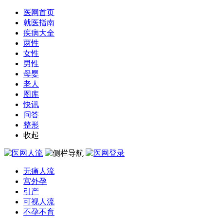
医网首页
就医指南
疾病大全
两性
女性
男性
母婴
老人
图库
快讯
问答
整形
收起
无痛人流
宫外孕
引产
可视人流
不孕不育