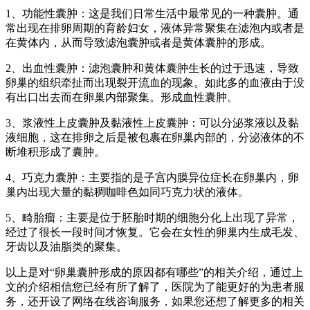
1、功能性囊肿：这是我们日常生活中最常见的一种囊肿。通
常出现在排卵周期的育龄妇女，液体异常聚集在滤泡内或者是
在黄体内，从而导致滤泡囊肿或者是黄体囊肿的形成。
2、出血性囊肿：滤泡囊肿和黄体囊肿生长的过于迅速，导致
卵巢的组织牵扯而出现裂开流血的现象。如此多的血液由于没
有出口出去而在卵巢内部聚集。形成血性囊肿。
3、浆液性上皮囊肿及黏液性上皮囊肿：可以分泌浆液以及黏
液细胞，这在排卵之后是被包裹在卵巢内部的，分泌液体的不
断堆积形成了囊肿。
4、巧克力囊肿：主要指的是子宫内膜异位症长在卵巢内，卵
巢内出现大量的黏稠咖啡色如同巧克力状的液体。
5、畸胎瘤：主要是位于胚胎时期的细胞分化上出现了异常，
经过了很长一段时间才恢复。它会在女性的卵巢内生成毛发、
牙齿以及油脂类的聚集。
以上是对“卵巢囊肿形成的原因都有哪些”的相关介绍，通过上
文的介绍相信您已经有所了解了，医院为了能更好的为患者服
务，还开设了网络在线咨询服务，如果您还想了解更多的相关