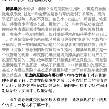
卵巢囊肿
小知识：囊肿？医院病院医生指出，“奥洛克导航
微电极系统”就是一种全新的进步前辈的微创手术编制。因为
手艺日趋成熟，具有不开腹、创伤小、出血少、痛苦轻、恢复
快、并发症少等诸多长处。据统计，仅一年时间成功治愈近
8000余患者遭到媒体和患者的普遍存眷。——据相关资料表
白，在海内一些发财地区，妇科微创手术占妇科手术的80%以
上。而医院病院作为西南地区独家引进美国“奥洛克”的权势巨
子病院，仅一年时间成功治愈8000余患者遭到媒体存眷。图片
来自《商报》报导截图医院病院医生指出，卵巢呈现囊肿是一
个很普遍的现象，年夜部门囊肿是因为卵巢的正常功能产生了
改变而引发的，所以绝年夜部门卵巢囊肿都是良性的。可是若
是囊肿性子产生恶变，就成了卵巢癌。>>>卵巢囊肿的启事是
甚么？有哪些风险？甚么是卵巢囊肿呢？对于体积较年夜的囊
肿当然应该...
形成的原因都有哪些呢
？很多女性由于对卵巢囊
肿不是很了解，导致在疾病发生之后，没有按照自己的病情进
行治疗，最终使得疾病越治越麻烦。医院医生指出，找准病因
对症治疗，疾病才可以能治愈。
医生说导致此类疾病的原因有很多，通常体现在如下的几
个方面，一起去看了解一下。