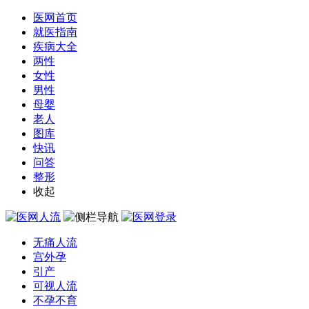
医网首页
就医指南
疾病大全
两性
女性
男性
母婴
老人
图库
快讯
问答
整形
收起
无痛人流
宫外孕
引产
可视人流
不孕不育