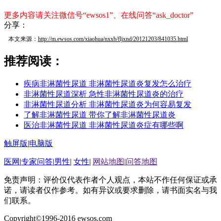
更多内容请关注微信号“ewsos1”、在线问答“ask_doctor”
分享：
本文来源：
http://m.ewsos.com/xiaohua/nxxb/fljxnd/20121203/841035.html
推荐阅读：
疾病非淋菌性尿道 非淋菌性尿道炎复发怎么治疗
非淋菌性尿道深析 急性非淋菌性尿道炎的治疗
非淋菌性尿道分析 非淋菌性尿道炎为何容易复发
了解非淋菌性尿道 带你了解非淋菌性尿道炎
医治非淋菌性尿道 非淋菌性尿道炎症有哪些啊
触屏版
|
电脑版
医网
|
专家问答
|
男性
|
女性
|
网站地图
|
问答地图
免责声明：评价仅代表作者个人观点，本站不作任何保证或承
诺，请读者仅作参考。如有异议或要求删除，请书面实名与我
们联系。
Copyright©1996-2016 ewsos.com