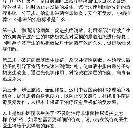
疗（CRS）技术，是目前国际上治疗非淋菌性尿道炎之首选，
疗效显著、同时防止并发症的发生。该疗法使用国际先进的热
疗系统，分三步走治愈非淋菌性尿道炎，安全不复发。小编推
荐>>>>非淋的治愈标准是什么
第一步：彻底清除病菌、促进炎症消散。利用深部治疗波产生
的双向离子波产生的非热极效应对受损的尿道组织进行修复，
同时离子波产生的热极效应对于病菌有效的杀灭，促进病灶炎
症消散。
第二步：破坏病毒基因生物链、杀灭并清除病毒。在治疗波微
粒子的引导下将药力快速带到病灶处，使血液中蛋白质分子结
构发生改变，通过光化学作用，对隐藏在深层的细菌、病毒有
迅速杀灭。
第三步：辨证施治、全面修复。运用中西医药物和物理治疗相
结合，提升患者自身免疫力，以防止交叉感染，杜绝非淋菌病
毒反复发作，从根本上保证了治疗痊愈后极低的复发率。
以上是妇科医院医生关于“不及时治疗非淋菌性尿道炎会怎
样”的介绍，如果您需要更详细的咨询，请点击在线咨询医生
医生将给予您详细的解答。