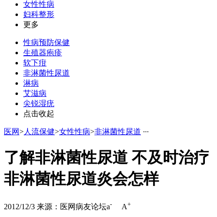
女性性病
妇科整形
更多
性病预防保健
生殖器疱疹
软下疳
非淋菌性尿道
淋病
艾滋病
尖锐湿疣
点击收起
医网
>
人流保健
>
女性性病
>
非淋菌性尿道
·
·
·
了解非淋菌性尿道 不及时治疗
非淋菌性尿道炎会怎样
-
+
2012/12/3
来源：医网病友论坛
a
A