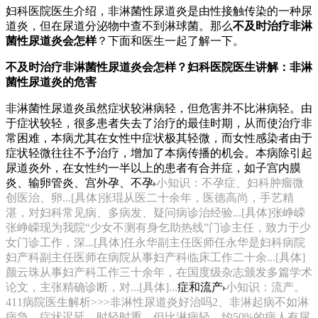
妇科医院医生介绍，非淋菌性尿道炎是由性接触传染的一种尿
道炎，但在尿道分泌物中查不到淋球菌。那么
不及时治疗非淋
菌性尿道炎会怎样
？下面和医生一起了解一下。
不及时治疗非淋菌性尿道炎会怎样？妇科医院医生讲解：非淋
菌性尿道炎的危害
非淋菌性尿道炎虽然症状较淋病轻，但危害并不比淋病轻。由
于症状较轻，很多患者失去了治疗的最佳时期，从而使治疗非
常困难，本病尤其在女性中症状极其轻微，而女性感染者由于
症状轻微往往不予治疗，增加了本病传播的机会。本病除引起
尿道炎外，在女性约一半以上的患者有合并症，如子宫内膜
炎、输卵管炎、宫外孕、不孕
小知识：不孕症、妇科肿瘤微
创医治、卵...[具体]张琨从医二十余年，医德高尚，手艺精
湛，对妇科常见病、多病发、疑问病诊治经验...[具体]张峥嵘
张峥嵘现为我院“少女不测有身乞助热线”门诊主任，致力于少
女门诊工作，深...[具体]任永华副主任医师任永华是妇科病院
妇产科副主任医师在病院从事妇产科临床工作二十余...[具体]
颜云珠从事妇产科工作三十余年，在国度级杂志颁发多篇学术
论文，主张精确诊断，对...[具体]...
症和流产
小知识：流产。
411病院医生解析>>>非淋性尿道炎好治吗2、非淋起病不如淋
病急，症状迟延，时轻时重，但比淋病轻。约50%的病人有尿