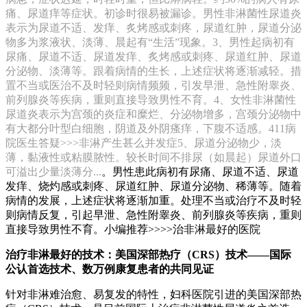
痛、尿道痒等症状。初诊时很易被漏诊。男性非淋菌性尿道炎
表示为尿道不适、发痒、炙烤感或刺疼，尿道红肿，尿道分泌
物多为浆液状、淡薄、晨起有“生活”现象。3、男性起病初有
尿痛、尿道不适、尿道发痒、炙烤感或刺疼、尿道红肿、尿道
分泌物、淡薄等。跟着病情的生长，上述症状将逐渐减轻。措
置不当或医治不及时轻则病情频频，引发早泄、急性附睾炎、
前列腺炎等疾病，重则直接导致男性不育。4、女性非淋菌性
尿道炎表示为宫颈的炎症和糜烂、分泌物增多，宫颈分泌物中
有大都分叶型白细胞，阴道及外阴瘙痒，下腹不适感。411病
院医生答疑>>>非淋产生甚么并发症5、尿道分泌物少，淡
薄，黏液性或粘膜脓性。较长时间不排尿（如晨起）尿道外口
可溢出少量淡薄分...
。男性患此病初有尿痛、尿道不适、尿道
发痒、烧灼感或刺疼、尿道红肿、尿道分泌物、稀薄等。随着
病情的发展，上述症状将逐渐加重。处理不当或治疗不及时轻
则病情反复，引起早泄、急性附睾炎、前列腺炎等疾病，重则
直接导致男性不育。小编推荐>>>>治非淋最好的医院
治疗非淋最好的技术：美国深部热疗（CRS）技术——国际
公认首选技术、数万例康复患者的共同见证
针对非淋难治愈、易复发的特性，妇科医院引进的美国深部热