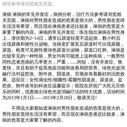
例等参考请浏览相关页面。
淋病 淋病的常见并发症，病例分析，治疗方法参考请浏览相
关页面，淋病对男性朋友造成的危害是很大的，男性朋友觉得
生活没有希望，而且现在淋病患者还比较多，淋病的危害是大
家要了解的内容。淋病的常见并发症：医生指出淋病在男性身
上，潜伏期为2~14日，通常以尿道轻度不适起病，数小时后
出现尿痛和脓性分泌物。当病变扩展至后尿道时可出现尿频，
尿急。检查可见脓性黄绿色尿道分泌物，尿道口红肿。淋病是
比较常见的一种性病，男女均有可能患上这种疾病，一般男性
同性恋者患病的几率更大，严重，......间短，没有并发症、恢
复快，并且有助于提高免疫功能和改善局部营养。绿色光波消
融疗法对盆腔炎、附件炎、阴道炎、宫颈炎有着极好的治愈效
果。适应症：女性滴虫性/细菌性/霉菌性阴道炎、尿道炎、盆
腔炎、附件炎等妇科炎症温馨提示：医院在庆祝广大民元旦快
乐的同时，优惠推出绿色光波消融疗法的特大优惠，活动时间
为2013年1月1日——2013年2月28日，敬请关注!
不用说大家都知道淋病对男性朋友造成的危害是很大的，
男性朋友觉得生活没有希望，而且现在淋病患者还比较多，淋
病的危害是大家要了解的内容。