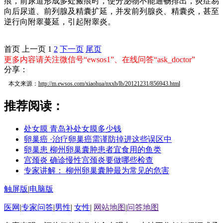
痕，前尿道形成多处瘢痕时，使分泌物不能通畅排出，炎症易
向后尿道、前列腺及精囊扩延，并发前列腺炎、精囊炎，甚至
逆行向附睾蔓延，引起附睾炎。
首页
上一页
1
2
下一页
尾页
更多内容请关注微信号“ewsos1”、在线问答“ask_doctor”
分享：
本文来源：
http://m.ewsos.com/xiaohua/nxxb/lb/20121231/856943.html
推荐阅读：
处女膜 青岛补处女膜多少钱
卵巢癌 ·治疗卵巢癌需谨防掉进这些误区中
卵巢患 柳州卵巢囊肿患者宜食用的鱼类
宫颈炎 确诊慢性宫颈炎要做哪些检查
专家讲解： 柳州卵巢囊肿最为常见的危害
触屏版
|
电脑版
医网
|
专家问答
|
男性
|
女性
|
网站地图
|
问答地图