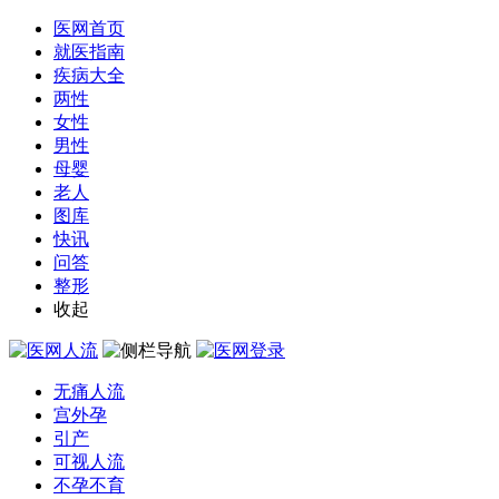
医网首页
就医指南
疾病大全
两性
女性
男性
母婴
老人
图库
快讯
问答
整形
收起
无痛人流
宫外孕
引产
可视人流
不孕不育