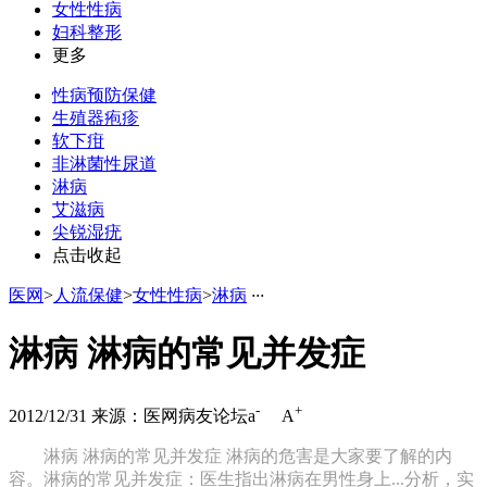
女性性病
妇科整形
更多
性病预防保健
生殖器疱疹
软下疳
非淋菌性尿道
淋病
艾滋病
尖锐湿疣
点击收起
医网
>
人流保健
>
女性性病
>
淋病
·
·
·
淋病 淋病的常见并发症
-
+
2012/12/31
来源：医网病友论坛
a
A
淋病 淋病的常见并发症 淋病的危害是大家要了解的内
容。淋病的常见并发症：医生指出淋病在男性身上...分析，实