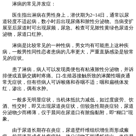
淋病的常见并发症：
医生指出淋病在男性身上，潜伏期为2~14日，通常以尿
道轻度不适起病，数小时后出现尿痛和脓性分泌物。当病变扩
展至后尿道时可出现尿频，尿急。检查可见脓性黄绿色尿道分
泌物，尿道口红肿。
淋病是比较常见的一种性病，男女均有可能患上这种疾
病，一般男性同性恋者患病的几率更大，严重直肠感染是较常
见的症状。
患了淋病，病人可以发现粪便包有粘液脓性分泌物，并诉
排便或直肠交媾时疼痛。口-生殖器接触所致的淋菌性咽炎通
常无症状，但有些病人可诉喉痛和吞咽不适；咽和扁桃体发
红，渗出，偶有水肿。
一般多无明显症状，当机体抵抗力减低，如过度疲劳、饮
酒、性交时，即又出现尿道炎症状，但较急性期炎症轻，尿道
分泌物少而稀薄，仅于晨间在尿道口有脓痂黏附，即“糊口”现
象。
由于尿道长期存在炎症，尿道壁纤维组织增生而形成瘢