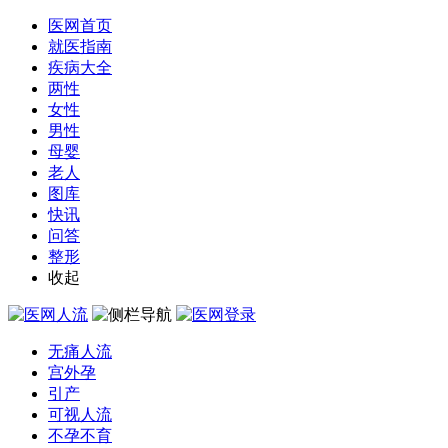
医网首页
就医指南
疾病大全
两性
女性
男性
母婴
老人
图库
快讯
问答
整形
收起
无痛人流
宫外孕
引产
可视人流
不孕不育