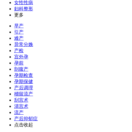
女性性病
妇科整形
更多
早产
引产
难产
异常分娩
产检
宫外孕
孕前
剖腹产
孕期检查
孕期保健
产后调理
稽留流产
刮宫术
清宫术
流产
产后抑郁症
点击收起