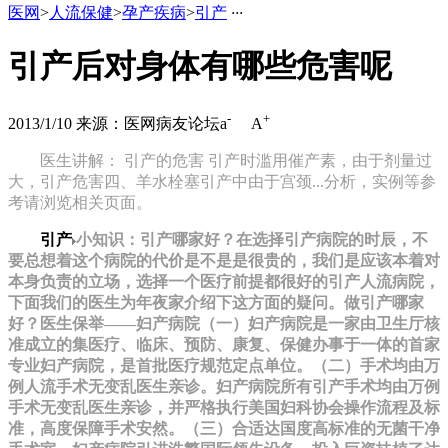
医网
>
人流保健
>
孕产疾病
>
引产
·
·
·
引产后对身体有哪些危害呢
-
+
2013/1/10
来源：医网病友论坛
a
A
医生讲解： 引产的危害 引产时滥用催产素，由于剂量过
大，引产危害四、羊水栓塞引产中由于宫颈...分析，实例等参
考请浏览相关页面。
引产
小知识：引产哪家好？在选择引产病院的时辰，不
要总想着这个病院的代价是不是是很贵的，我们是应该本着对
本身负责的立场，选择一个医疗前提都很好的引产人流病院，
下面我们的医生为年夜家介绍下这方面的疑问。做引产哪家
好？医生保举——妇产病院（一）妇产病院是一家由卫生厅核
准成立的集医疗、临床、预防、康复、保健办事于一体的首家
专业妇产病院，是首批医疗规范定点单位。（二）手术均由万
例人流手术无变乱医生亲诊。妇产病院所有引产手术均由万例
手术无变乱医生亲诊，并严格执行美国妇科协会操作流程及标
准，高度保障手术安然。（三）合适达国度高标准的无菌干净