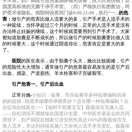
手术室。妇产病院引进浩繁国际领先设备，投入巨资扶植了达
国度高标准的无菌干净手术室。（四）严格执行私密救治，呵
护受术者隐私。病院特设夜间门诊8:00-21:00，执行“一...
的危
害：
做引产的危害比做人流要大的多，引产手术是人流手术的
一种延续，当怀孕超过三个月的时候，正常的人流手术是没有
办法终止妊娠的继续，这个时候就需要用到引产手术了。大家
都知道胎囊是不断成长的，所以做引产的时候胎囊要比做人流
的时候要大，这个时候通过阴道排出，危害肯定是要大的多
了。
医院
的医生表示，由于胎囊个头大，娩出比较困难，引产
的危险性大大增加，通常做引产的危害最容易发生的是引产后
出血、感染、产道损伤、羊水栓塞和子宫破裂等。
引产危害一、引产后出血
正常分娩
小知识：临蓐、导乐临蓐等多种临蓐编制供准
妈妈选择...我需求做哪些孕期查抄？适合哪一种临蓐编制？点
击征询在线医生>>>【临时不想要宝宝】薇薇保宫无痛人流
——轻松消弭不测烦恼在国度计生委、中华医学基金会的共同
撑持下，妇产病院在独家引进安然性高达100%的薇薇保宫无
痛人流术，并达到持续实施八万余例人流手术无变乱。薇薇保