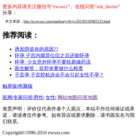
更多内容请关注微信号“ewsos1”、在线问答“ask_doctor”
分享：
本文来源：
http://m.ewsos.com/xiaohua/ycjb/yc/20130110/865133.html
推荐阅读：
诱发阴道炎的原因??
怀孕 子宫内膜异位症之后还能怀孕
怀孕 ·少女意外怀孕不要轻易做药流
医生解答：盆腔炎要做什么检查
子宫孕 子宫腔粘连会不会引起女性不孕？
触屏版
|
电脑版
医网
|
专家问答
|
男性
|
女性
|
网站地图
|
问答地图
免责声明：评价仅代表作者个人观点，本站不作任何保证或承
诺，请读者仅作参考。如有异议或要求删除，请书面实名与我
们联系。
Copyright©1996-2016 ewsos.com