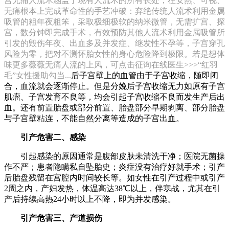
宫无痛人流术涵盖了现有人流术的所有长处，在安然、可视、
无痛根本上完成革命性的手艺冲破：弃绝传统人流术利用金属
吸管的粗年夜粗笨，采取极细极软的纳米微管，无需扩宫、探
宫，数分钟即完成手术，有效预防其他人流术利用金属吸管所
引发的毁伤年夜、出血多及并发症、继发性不孕等，子宫穿孔
风险为零，把对不测怀胎女性的身心危险降到极限。若是想体
味更多薇薇无痛人流的上风，可点击征询在线医生>>>“红羽
毛”女性援助勾当...
后子宫壁上的血管由于子宫收缩，随即闭
合，血流就会逐渐停止。但是分娩后子宫收缩无力如原有子宫
肌瘤、子宫发育不良等，均会引起子宫收缩不良而发生产后出
血。还有前置胎盘或部分前置、胎盘部分早期剥离、部分胎盘
与子宫壁粘连，不能自然分离等造成的子宫出血。
引产危害二、感染
引起感染的原因通常是腹部皮肤未清洗干净；医院无菌操
作不严；患者隐瞒私自坠胎史；炎症没有治疗好就手术；引产
后胎盘残留在宫腔内时间较长等。如女性在引产过程中或引产
2周之内，产妇发热，体温高达38℃以上，伴寒战，尤其在引
产后持续高热24小时以上不降，即为并发感染。
引产危害三、产道损伤