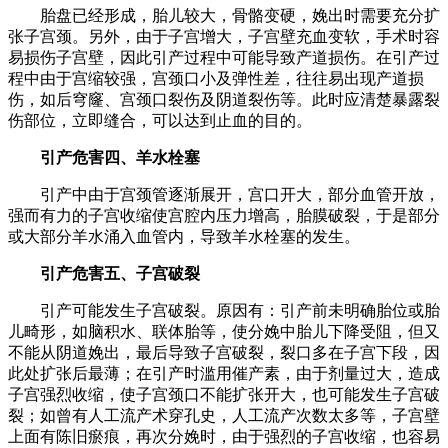
胎盘已经形成，胎儿较大，骨骼变硬，娩出时需要充分扩
张子宫颈。另外，由于子宫增大，子宫壁充血变软，手术时容
易损伤子宫壁，因此引产过程中可能导致产道损伤。在引产过
程中由于宫缩较强，宫颈口小及弹性差，往往易出现产道损
伤，如后穹窿、宫颈口裂伤及阴道裂伤等。此时应清楚暴露裂
伤部位，立即缝合，可以达到止血的目的。
引产危害四、羊水栓塞
引产中由于宫颈管逐渐展开，宫口开大，部分血管开放，
强而有力的子宫收缩使宫腔内压力增高，胎膜破裂，于是部分
或大部分羊水涌入血管内，导致羊水栓塞的发生。
引产危害五、子宫破裂
引产可能发生子宫破裂。原因有：引产前未明确胎位或胎
儿畸形，如脑积水、联体胎等，使分娩中胎儿下降受阻，但又
不能从阴道娩出，最后导致子宫破裂，裂口多在子宫下段，因
此处扩张后最薄；在引产时滥用催产素，由于剂量过大，造成
子宫强烈收缩，使子宫颈口不能扩张开大，也可能发生子宫破
裂；如曾有人工流产术穿孔史，人工流产次数太多等，子宫壁
上面有陈旧瘀痕，再次分娩时，由于强烈的子宫收缩，也容易