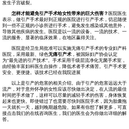
发生子宫破裂。
怎样才能避免引产手术给女性带来的巨大伤害？
医院医生
表示，做引产手术最好到正规的医院进行引产手术，切忌随便
到一些不正规的小诊所进行手术，避免发生感染或其他意外，
导致其他疾病的发生。医院是以一流的设备、一流的技术、一
流的服务、显著的临床效果，在地区赢得关注。
医院是经卫生局批准可以实施无痛引产手术的专业妇产科
医院，采用最新、绿色
无痛引产术
，被国际妇产协会认定
为“最先进的引产技术”。手术采用千级层流净化无菌手术室，
由经验丰富妇科医生自操作，降低术者手术痛苦。引产手术更
安全、更便捷。该技术已经在我院进展
以上是引产的危害的相关介绍。由于引产的危害远远大于
流产，对于意外怀孕的女性应该尽快做出决定，在人流的最佳
时间把手术做了，这样可以尽量的减轻手术的伤害，身体恢复
起来也更快。即使错过了也需要尽快到医院手术，因为胎囊拖
一天就长一天，越到晚期越危险。如果有你想了解更多，可直
接点击我们的在线咨询医生，我们的医生会为你做出详细的解
答。