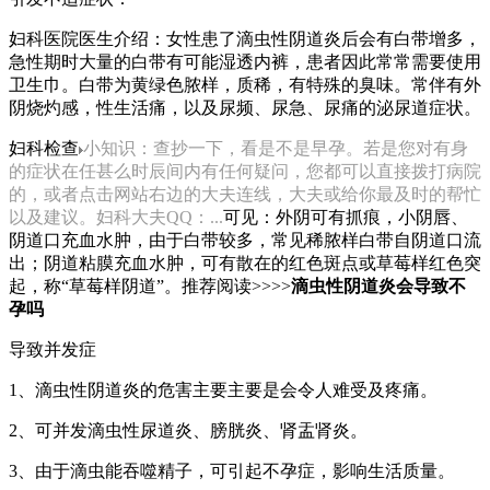
妇科医院医生介绍：女性患了滴虫性阴道炎后会有白带增多，
急性期时大量的白带有可能湿透内裤，患者因此常常需要使用
卫生巾。白带为黄绿色脓样，质稀，有特殊的臭味。常伴有外
阴烧灼感，性生活痛，以及尿频、尿急、尿痛的泌尿道症状。
妇科检查
小知识：查抄一下，看是不是早孕。若是您对有身
的症状在任甚么时辰间内有任何疑问，您都可以直接拨打病院
的，或者点击网站右边的大夫连线，大夫或给你最及时的帮忙
以及建议。妇科大夫QQ：...
可见：外阴可有抓痕，小阴唇、
阴道口充血水肿，由于白带较多，常见稀脓样白带自阴道口流
出；阴道粘膜充血水肿，可有散在的红色斑点或草莓样红色突
起，称“草莓样阴道”。推荐阅读>>>>
滴虫性阴道炎会导致不
孕吗
导致并发症
1、滴虫性阴道炎的危害主要主要是会令人难受及疼痛。
2、可并发滴虫性尿道炎、膀胱炎、肾盂肾炎。
3、由于滴虫能吞噬精子，可引起不孕症，影响生活质量。