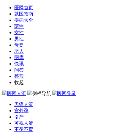
医网首页
就医指南
疾病大全
两性
女性
男性
母婴
老人
图库
快讯
问答
整形
收起
无痛人流
宫外孕
引产
可视人流
不孕不育