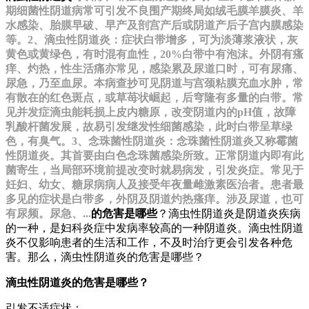
期细菌性阴道病常可引发不良围产期终局如绒毛膜羊膜炎、羊
水感染、胎膜早破、早产及剖宫产后或阴道产后子宫内膜感染
等。2、滴虫性阴道炎：症状白带增多，可为淡薄浆液状，灰
黄色或黄绿色，有时混有血性，20%白带中有泡沫。外阴有瘙
痒、灼热，性生活痛亦常见，感染累及尿道口时，可有尿痛、
尿急，乃至血尿。本病查抄可见阴道与宫颈粘膜充血水肿，常
有散在的红色斑点，或草苺状崛起，后穹隆有多量的白带。常
见并发症滴虫能耗损上皮内糖原，改变阴道内的pH值，故障
乳酸杆菌发展，故易引发继发性细菌感染，此时白带呈草绿
色，有臭气。3、念珠菌性阴道炎：念珠菌性阴道炎又称霉菌
性阴道炎。其首要由白色念珠菌感染所致。正常阴道内即有此
菌寄生，当局部环境前提改变时就易病发，引发炎症。常见于
妊妇、幼女、糖尿病病人及接受年夜量雌激素医治者。患者最
多见的症状是白带多，外阴及阴道灼热瘙痒。涉及尿道，也可
有尿频。尿急、...
的危害是哪些
？滴虫性阴道炎是阴道炎疾病
的一种，是妇科炎症中发病率较高的一种阴道炎。滴虫性阴道
炎不仅影响患者的生活和工作，不及时治疗更会引发各种危
害。那么，滴虫性阴道炎的危害是哪些？
滴虫性阴道炎的危害是哪些？
引发不适症状：