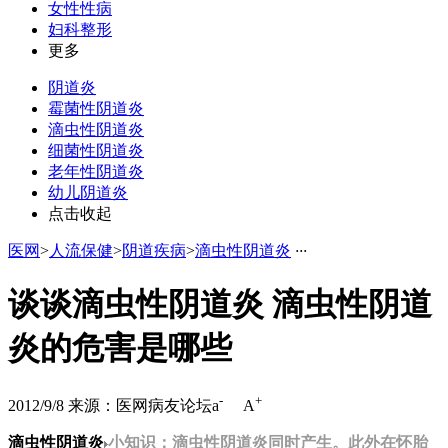
女性性病
妇科整形
更多
阴道炎
霉菌性阴道炎
滴虫性阴道炎
细菌性阴道炎
老年性阴道炎
幼儿阴道炎
点击收起
医网
>
人流保健
>
阴道疾病
>
滴虫性阴道炎
·
·
·
谈谈滴虫性阴道炎 滴虫性阴道
炎的危害是哪些
-
+
2012/9/8
来源：医网病友论坛
a
A
滴虫性阴道炎
小知识：滴虫性阴道炎同时产生。此外在怀胎