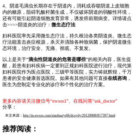
4、阴道毛滴虫长期存在于阴道内，消耗或吞噬阴道上皮细胞
内的糖原，阻碍乳酸杆菌生成，不仅破坏阴道的弱酸性环境，
还有可能引起阴道细胞发育异常，诱发癌前期病变。详情请点
击>>>>阴道炎的治疗：
微生态疗法
妇科医院率先采用微生态疗法，持久根治各类阴道炎。微生态
疗法能直击炎症根源，杀灭并清除各种致病菌，保护阴道微生
态环境，治疗安全、无痛、彻底、不复发。
以上是关于“
滴虫性阴道炎的危害是哪些
”的相关内容，医生提
醒，若患有妇科疾病一定要到正规妇科医院进行治疗，现代第
妇科医院作为医点医院，三级甲等医院，实力铸就辉煌，千万
患者的安全健康首选医院。如果有其他问题可直接
在线咨询
，
医生为您制定专业化的诊疗和个性化的治疗方案。
更多内容请关注微信号“ewsos1”、在线问答“ask_doctor”
分享：
本文来源：
http://m.ewsos.com/xiaohua/ydjb/dcxydy/20120908/817397.html
推荐阅读：