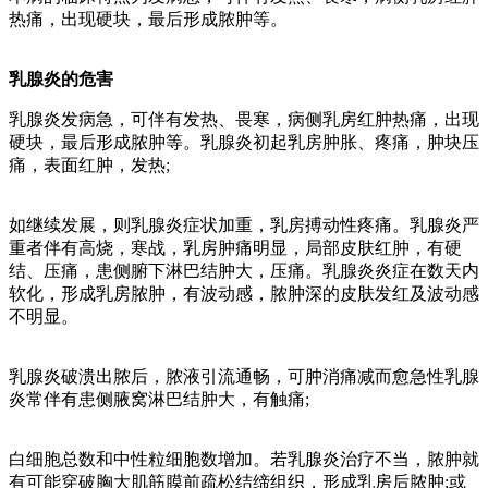
热痛，出现硬块，最后形成脓肿等。
乳腺炎的危害
乳腺炎发病急，可伴有发热、畏寒，病侧乳房红肿热痛，出现
硬块，最后形成脓肿等。乳腺炎初起乳房肿胀、疼痛，肿块压
痛，表面红肿，发热;
如继续发展，则乳腺炎症状加重，乳房搏动性疼痛。乳腺炎严
重者伴有高烧，寒战，乳房肿痛明显，局部皮肤红肿，有硬
结、压痛，患侧腑下淋巴结肿大，压痛。乳腺炎炎症在数天内
软化，形成乳房脓肿，有波动感，脓肿深的皮肤发红及波动感
不明显。
乳腺炎破溃出脓后，脓液引流通畅，可肿消痛减而愈急性乳腺
炎常伴有患侧腋窝淋巴结肿大，有触痛;
白细胞总数和中性粒细胞数增加。若乳腺炎治疗不当，脓肿就
有可能穿破胸大肌筋膜前疏松结缔组织，形成乳房后脓肿;或