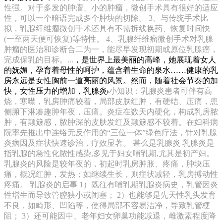
性强。对于多发的肿瘤、小的肿瘤，微创手术具有很好的适应
性，可以一个暗语完成多个肿块的切除。 3、与传统手术比
拟，乳腺纤维瘤微创手术还具有不需拆线换药、恢复时间快
(一至两天便可恢复)等特性。 4、乳腺纤维瘤微创手术对乳腺
肿瘤的医治和诊断合二为一，能尽早发现初期或原位乳腺癌，
完成保乳的目标。...
，是世界上最美丽的高峰，她展现着女人
的妩媚，孕育着母性的呵护，蕴含着生命的泉水……健康的乳
房永远是女性胸前一道亮丽的风景。然而，随着社会节奏的加
快，女性压力的增加，乳腺炎
小知识：乳腺炎患者可伴有高
烧，寒噤，乳房肿痛较着，局部皮肤红肿，有硬结、压痛，患
侧腑下淋凑趣肿年夜，压痛。炎症在数天内硬化，构成乳房脓
肿，有颠簸感，脓肿深的皮肤发红及颠簸感不较着。在妇科病
院率先推出中连络无反作用的“三位一体”绿色疗法，针对乳腺
炎病因及症状快速诊治，疗效显著。 甚么是乳腺炎 乳腺炎是
指乳腺的急性化脓性感染,多见于妇女哺乳期,尤其是初产妇。
乳腺炎的风险是较年夜的，初起时乳房肿胀、疼痛，肿块压
痛，概况红肿，发热；如继续生长，则症状减轻，乳房搏动性
疼痛。 乳腺炎的启事 1）既往有哺乳期乳腺炎病史，乳管因炎
性增生而导致管腔狭小或闭塞； 2）也能够是先天性乳头发育
不良，如畸形、凹陷等，使得局部不容易洁净，导致乳管梗
阻； 3）还可能因中、老年妇女卵巢功能减退，雌激素程度降