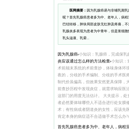
医网摘要：
因为乳腺癌易与非哺乳期乳
呢？首先乳腺癌患者多为中、老年人，病程
巴结转移，肿块局部皮肤无红肿及疼痛，不
乳腺炎多表现为患者为中青年，但是浆细胞
乳头溢液、乳晕...
因为乳腺癌
小知识：乳腺癌，完成保乳的目
炎应该通过怎么样的方法检查
小知识：
术前颠末系统的术前查抄，体味身体环境
夜的，分歧的手术编制、分歧的手术医
制代价虽偏高，但效果安然更具保障，
前查抄历程中发现炎症，就需求响应医
这部门的用度无法估计。 大夫提示，
者必然要体味哪些人不适合进行处女膜
术；有性病或者阴道炎的女性，应该先
肯定本身的病症适不合适做手术怎么办?在线
首先乳腺癌患者多为中、老年人，病程