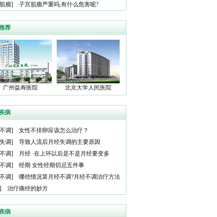
肌瘤
]
子宫肌瘤严重吗,有什么危害呢?
推荐
广州益寿医院
北京大学人民医院
疾病
不调
]
女性不排卵应该怎么治疗？
失调
]
导致人流后月经失调的主要原因
不调
]
月经 ·在上环以后是不是月经要变多
不调
]
经期 女性经期切忌五件事
不调
]
哪些情况算月经不调?月经不调治疗方法
]
治疗痛经的妙方
疾病