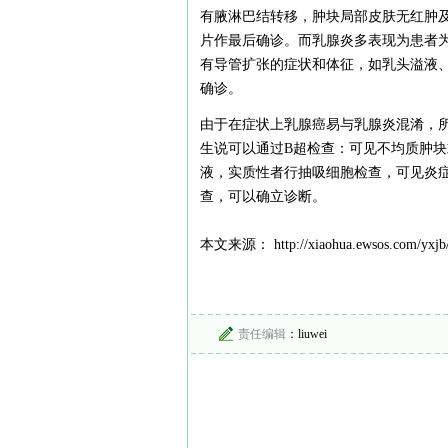
有腋淋巴结转移，肿块局部皮肤无红肿
片作最后确诊。而乳腺炎多表现为患者
有导管扩张的症状和体征，如乳头溢液
确诊。
由于在症状上乳腺癌易与乳腺炎混淆，
生说可以通过B超检查：可见不均质肿
液，实质性者行抽吸细胞检查，可见炎
查，可以确立诊断。
本文来源： http://xiaohua.ewsos.com/yxjb/
责任编辑
：liuwei