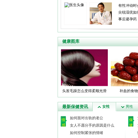
有性冲动时
尖锐湿疣如
事后避孕药
健康图库
头发毛躁怎么变得柔顺光滑
补血的食物
最新保健资讯
女性
男性
如何面对出轨的老公
情
保
感
健
女人不愿分手的原因是什么
如何控制紧张的情绪