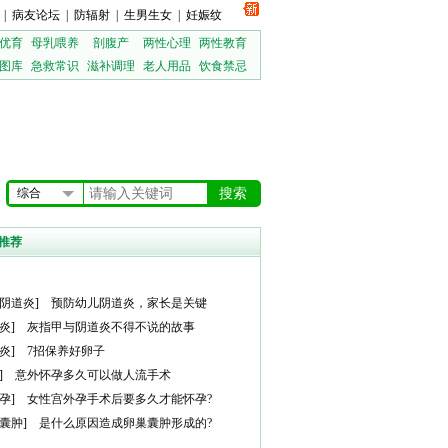
|
病友论坛
|
防辐射
|
生男生女
|
妊娠纹
优育
母乳喂养
剖腹产
两性心理
两性教育
图库
急救常识
滋补调理
老人用品
饮食禁忌
综合
推荐
阴道炎
]
预防幼儿阴道炎，家长是关键
炎
]
灰指甲与阴道炎不得不说的故事
炎
]
7招保养好卵子
]
意外怀孕多久可以做人流手术
孕
]
女性宫外孕手术后要多久才能怀孕?
囊肿
]
是什么原因造成卵巢囊肿形成的?