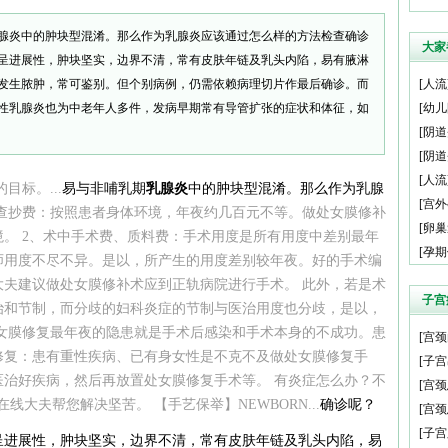
腺炎中的肿块型混淆。那么作为乳腺炎应该通过怎么样的方法检查确诊
大家
呈进展性，肿块坚实，边界不清，常有皮肤年链及乳头内陷，易有腋淋
发生脓肿，常可鉴别。但个别病例，仍需依赖病理切片作最后确诊。而
[
人流
性乳腺炎也为中老年人多件，发病早期常有导管扩张的症状和体征，如
[
幼儿
[
阴道
[
阴道
[
人流
标。...
易与非哺乳期
乳腺炎
中的肿块型混淆。那么作为乳腺
[
宫外
查抄费：按照患者身体环境，年夜约几百元不等。做处女膜修补
[
卵巢
。 2、术中手术费、质料费：手术用度是所有用度中差别最年
[
孕期
师用度不尽不异。是以，所产生的用度差别较年夜。好的手术编
大夫建议做处女膜修补术应到正轨病院进行手术。 此外，若是术
子宫
治和节制，而分歧的妇科炎症的节制与医治用度也分歧，是以，
处女膜修复最年夜的隐患就是手术后感染和手术本身的不成功。患
[
宫颈
修复：患有重性疾病、已有身女性是不克不及做处女膜修复手
[
子宫
医治好疾病，然后再放置处女膜修复手术等。 有炎症怎么办？不
[
宫颈
大夫帮您解决坚苦。 【手艺保举】NEWBORN...
确诊呢？
[
宫颈
[
子宫
呈进展性，肿块坚实，边界不清，常有皮肤年链及乳头内陷，易