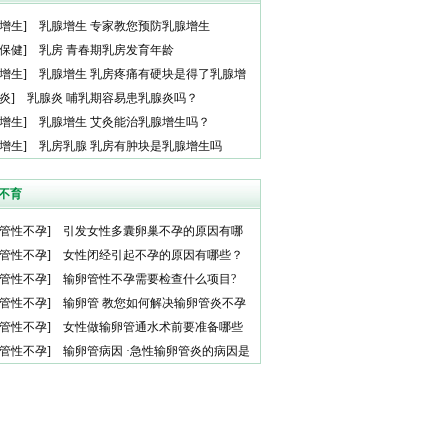
增生
]
乳腺增生 专家教您预防乳腺增生
保健
]
乳房 青春期乳房发育年龄
增生
]
乳腺增生 乳房疼痛有硬块是得了乳腺增
炎
]
乳腺炎 哺乳期容易患乳腺炎吗？
增生
]
乳腺增生 艾灸能治乳腺增生吗？
增生
]
乳房乳腺 乳房有肿块是乳腺增生吗
不育
管性不孕
]
引发女性多囊卵巢不孕的原因有哪
管性不孕
]
女性闭经引起不孕的原因有哪些？
管性不孕
]
输卵管性不孕需要检查什么项目?
管性不孕
]
输卵管 教您如何解决输卵管炎不孕
管性不孕
]
女性做输卵管通水术前要准备哪些
？
管性不孕
]
输卵管病因 ·急性输卵管炎的病因是