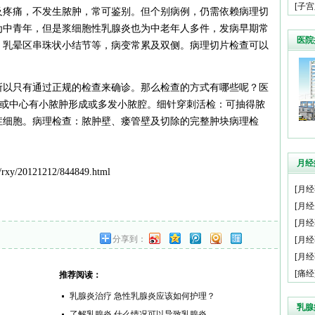
[
子宫
及疼痛，不发生脓肿，常可鉴别。但个别病例，仍需依赖病理切
为中青年，但是浆细胞性乳腺炎也为中老年人多件，发病早期常
医院
、乳晕区串珠状小结节等，病变常累及双侧。病理切片检查可以
所以只有通过正规的检查来确诊。那么检查的方式有哪些呢？医
块或中心有小脓肿形成或多发小脓腔。细针穿刺活检：可抽得脓
症细胞。病理检查：脓肿壁、瘘管壁及切除的完整肿块病理检
月经
rxy/20121212/844849.html
[
月经
[
月经
[
月经
分享到：
[
月经
[
月经
[
痛经
推荐阅读：
乳腺炎治疗 急性乳腺炎应该如何护理？
乳腺
了解乳腺炎 什么情况可以导致乳腺炎