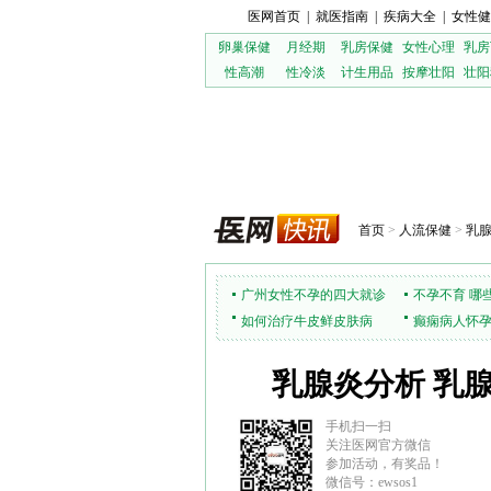
医网首页
|
就医指南
|
疾病大全
|
女性健
卵巢保健
月经期
乳房保健
女性心理
乳房
性高潮
性冷淡
计生用品
按摩壮阳
壮阳
首页
>
人流保健
>
乳
广州女性不孕的四大就诊
不孕不育 哪
策略
如何治疗牛皮鲜皮肤病
少
癫痫病人怀
乳腺炎分析 乳
手机扫一扫
关注医网官方微信
参加活动，有奖品！
微信号：ewsos1