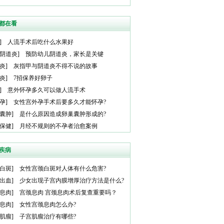
都在看
]
人流手术后吃什么水果好
阴道炎
]
预防幼儿阴道炎，家长是关键
炎
]
灰指甲与阴道炎不得不说的故事
炎
]
7招保养好卵子
]
意外怀孕多久可以做人流手术
孕
]
女性宫外孕手术后要多久才能怀孕?
囊肿
]
是什么原因造成卵巢囊肿形成的?
保健
]
月经不规则的不孕者治愈案例
疾病
白斑
]
女性宫颈白斑对人体有什么危害?
出血
]
少女出现子宫内膜增厚治疗方法是什么?
息肉
]
宫颈息肉 宫颈息肉术后复查重要吗？
息肉
]
女性宫颈息肉怎么办?
肌瘤
]
子宫肌瘤治疗有哪些?