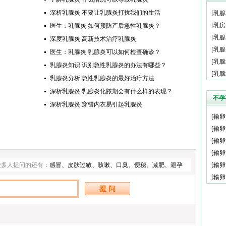
深析乳腺炎 不要让乳腺炎打扰我们的生活
[
乳腺
[
乳房
医生：乳腺炎 如何预防产后急性乳腺炎？
[
乳腺
深度乳腺炎 高新技术治疗乳腺炎
生
[
乳腺
医生：乳腺炎 乳腺炎可以如何检查确诊？
[
乳腺
乳腺炎知识 识别急性乳腺炎的办法有哪些？
[
乳腺
乳腺炎分析 急性乳腺炎的最好治疗方法
深析乳腺炎 乳腺炎化脓期会有什么样的表现？
不孕
深析乳腺炎 穿错内衣易引起乳腺炎
[
输卵
些?
[
输卵
[
输卵
[
输卵
较多人提问的还有：
感冒
、
皮肤过敏
、
咳嗽
、
口臭
、
便秘
、
减肥
、
避孕
[
输卵
内容
[
输卵
什么