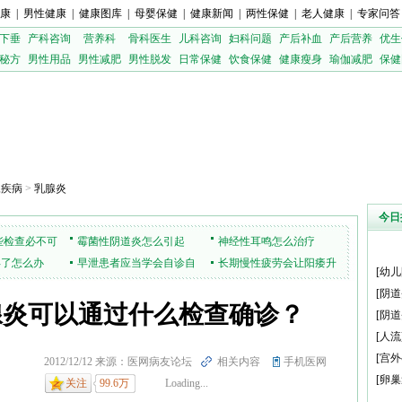
康
|
男性健康
|
健康图库
|
母婴保健
|
健康新闻
|
两性保健
|
老人健康
|
专家问答
下垂
产科咨询
营养科
骨科医生
儿科咨询
妇科问题
产后补血
产后营养
优生
秘方
男性用品
男性减肥
男性脱发
日常保健
饮食保健
健康瘦身
瑜伽减肥
保健
腺疾病
>
乳腺炎
今日
些检查必不可
霉菌性阴道炎怎么引起
神经性耳鸣怎么治疗
孕了怎么办
早泄患者应当学会自诊自
长期慢性疲劳会让阳痿升
[
幼儿
疗
级
[
阴道
腺炎可以通过什么检查确诊？
[
阴道
[
人流
[
宫外
2012/12/12 来源：医网病友论坛
相关内容
手机医网
[
卵巢
关注
99.6万
Loading...