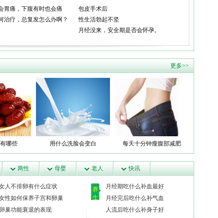
会胃痛，下腹有时也会痛
包皮手术后
何治疗，总复发怎么办啊？
性生活勃起不坚
月经没来，安全期是否会怀孕。
更多>>
有哪些
用什么洗脸会变白
每天十分钟瘦腹部减肥
两性
母婴
老人
快讯
女人不排卵有什么症状
月经期吃什么补血最好
养
生
女性如何保养子宫和卵巢
月经完后吃什么补气血
卵巢功能衰退的表现
人流后吃什么补身子好