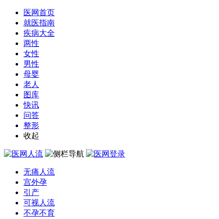
医网首页
就医指南
疾病大全
两性
女性
男性
母婴
老人
图库
快讯
问答
整形
收起
无痛人流
宫外孕
引产
可视人流
不孕不育