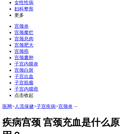
女性性病
妇科整形
更多
宫颈炎
宫颈糜烂
宫颈息肉
宫颈肥大
宫颈癌
宫颈囊肿
子宫内膜炎
宫颈白斑
子宫出血
子宫肌瘤
子宫内膜癌
点击收起
医网
>
人流保健
>
子宫疾病
>
宫颈炎
·
·
·
疾病宫颈 宫颈充血是什么原