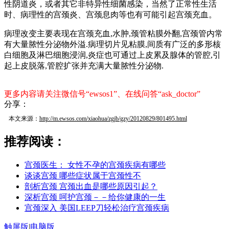
性阴道炎，或者其它非特异性细菌感染，当然了正常性生活
时、病理性的宫颈炎、宫颈息肉等也有可能引起宫颈充血。
病理改变主要表现在宫颈充血,水肿,颈管粘膜外翻,宫颈管内常
有大量脓性分泌物外溢.病理切片见粘膜,间质有广泛的多形核
白细胞及淋巴细胞浸润,炎症也可通过上皮累及腺体的管腔,引
起上皮脱落,管腔扩张并充满大量脓性分泌物.
更多内容请关注微信号“ewsos1”、在线问答“ask_doctor”
分享：
本文来源：
http://m.ewsos.com/xiaohua/zgjb/gzy/20120829/801495.html
推荐阅读：
宫颈医生： 女性不孕的宫颈疾病有哪些
谈谈宫颈 哪些症状属于宫颈性不
剖析宫颈 宫颈出血是哪些原因引起？
深析宫颈 呵护宫颈－－给你健康的一生
宫颈深入 美国LEEP刀轻松治疗宫颈疾病
触屏版
|
电脑版