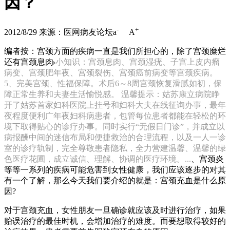
因？
-
+
2012/8/29
来源：医网病友论坛
a
A
编者按：宫颈方面的疾病一直是我们所担心的，除了宫颈糜烂
还有宫颈息肉
小知识：宫颈息肉、宫颈湿疣、子宫上皮内瘤
病变、宫颈肥年夜、宫颈裂伤、宫颈癌前病变等宫颈疾病。
5、完美宫颈、性福保障。术后6～8周宫颈恢复滑腻如初，保
障正常生养和夫妻生活愉悦感。 温馨提示：姑苏康立病院睁
开了姑苏首家妇科医院上挂号和妇科大夫在线征询办事，最年
夜程度便利广年夜妇科病患者，包管每位患者都能在轻松的环
境下取得贴心的诊疗办事。同时实行“无假日门诊”，并成立以
病报酬中间的迷信布局和便捷救治的合理流程，以及一人一诊
室的诊疗轨制，完全尊敬患者隐私，全力营建温馨、温馨的绿
色医疗花圃，成立诚信、理解、协调的医疗环境。...
、宫颈炎
等等一系列的疾病可能危害到女性健康，我们应该逐步的对其
有一个了解，那么今天我们要介绍的就是：宫颈充血是什么原
因?
对于宫颈充血，女性朋友一旦确诊就应该及时进行治疗，如果
贻误治疗的最佳时机，会增加治疗的难度。而要想取得较好的