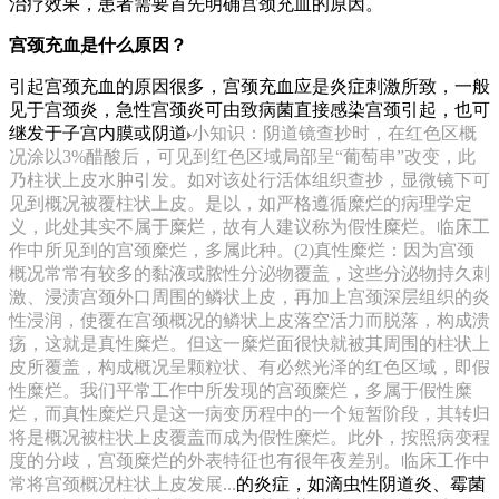
治疗效果，患者需要首先明确宫颈充血的原因。
宫颈充血是什么原因？
引起宫颈充血的原因很多，宫颈充血应是炎症刺激所致，一般
见于宫颈炎，急性宫颈炎可由致病菌直接感染宫颈引起，也可
继发于子宫内膜或阴道
小知识：阴道镜查抄时，在红色区概
况涂以3%醋酸后，可见到红色区域局部呈“葡萄串”改变，此
乃柱状上皮水肿引发。如对该处行活体组织查抄，显微镜下可
见到概况被覆柱状上皮。是以，如严格遵循糜烂的病理学定
义，此处其实不属于糜烂，故有人建议称为假性糜烂。临床工
作中所见到的宫颈糜烂，多属此种。(2)真性糜烂：因为宫颈
概况常常有较多的黏液或脓性分泌物覆盖，这些分泌物持久刺
激、浸渍宫颈外口周围的鳞状上皮，再加上宫颈深层组织的炎
性浸润，使覆在宫颈概况的鳞状上皮落空活力而脱落，构成溃
疡，这就是真性糜烂。但这一糜烂面很快就被其周围的柱状上
皮所覆盖，构成概况呈颗粒状、有必然光泽的红色区域，即假
性糜烂。我们平常工作中所发现的宫颈糜烂，多属于假性糜
烂，而真性糜烂只是这一病变历程中的一个短暂阶段，其转归
将是概况被柱状上皮覆盖而成为假性糜烂。此外，按照病变程
度的分歧，宫颈糜烂的外表特征也有很年夜差别。临床工作中
常将宫颈概况柱状上皮发展...
的炎症，如滴虫性阴道炎、霉菌