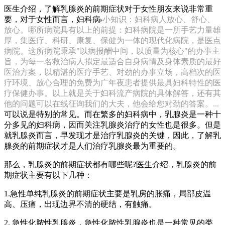
医生介绍，了解乳腺炎的前期症状对于女性朋友来说非常重
要，对于女性而言，妇科病
小知识：妇科病人放心、舒心、
放心。哪所病院具有以上的前提：妇科病院是一所手艺力量雄
厚，集医疗、科研、康复、保健为一体的现代化病院，是医点
病院。这所病院秉承"以病报酬中间，以质量为核心"的办事主
旨，为每一名救治病人拟定最适合自身病情及身体素质的最好
医治方案，以精湛的医疗手艺、对劲的办事立场，高档次的医
疗环境、放心合理的免费为广年夜患者提供最具妇科特性的医
疗保健办事。以上就是关于妇科流产病院的具体解答，还有其
他的问题可以在线征询我们的大夫，他会给您对劲的答案。...
可以说是特别的常见。而在繁多的妇科病中，乳腺炎是一种十
分多见的妇科病，因而关注乳腺炎治疗的女性也是很多。但是
就乳腺炎而言，早发现才是治疗乳腺炎的关键，因此，了解乳
腺炎的前期症状才是人们治疗乳腺炎最为重要的。
那么，乳腺炎的前期症状都有哪些呢?医生介绍，乳腺炎的前
期症状主要有以下几种：
1.急性单纯乳腺炎的前期症状主要是乳房的胀痛，局部皮温
高、压痛，出现边界不清的硬结，有触痛。
2. 急性化脓性乳腺炎，急性化脓性乳腺炎也是一种常见的类