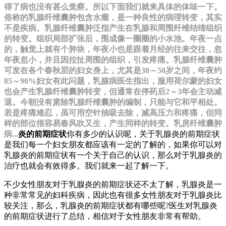
得了病也没有甚么觉察。所以下面我们就来具体的体味一下。
俗称的乳腺纤维囊肿包含水瘤，是一种良性的病理转变，其实
不是疾病。乳腺纤维囊肿泛指产生在乳腺和周围纤维结缔组织
的转变。组织局部扩张后，围成像一圈圈的小水池。年夜一点
的，触觉上就有个肿块，年夜小也是跟着月经的往来交往，忽
年夜忽小，并且因拉扯周围的组织，引发疼痛。乳腺纤维囊肿
可发在各个春秋层的妇女身上，尤其是30～50岁之间，年夜约
85～90%妇女有此问题，乳腺病医生指出，服用荷尔蒙的妇女
也会产生乳腺纤维囊肿转变，但通常在停药后2～3年会主动减
退。今朝没有肃除乳腺纤维囊肿的编制，只能与它和平相处。
若是疼痛难忍，虽可用空针抽吸去除，减高压力和疼痛，但同
样的部位很容易春风吹又生，产生同样的转变。乳房纤维囊肿
病...
炎的前期症状
你有多少的认识呢，关于乳腺炎的前期症状
是我们每一个妇女朋友都应该有一定的了解的，如果你可以对
乳腺炎的前期症状有一个关于自己的认识，那么对于乳腺炎的
治疗也就会有效得多。我们就来一起了解一下。
不少女性朋友对于乳腺炎的前期症状还不太了解，乳腺炎是一
种非常常见的妇科疾病，因此也有很多女性朋友对于乳腺炎比
较关注，那么，乳腺炎的前期症状都有哪些呢?医生对乳腺炎
的前期症状进行了总结，相信对于女性朋友非常有帮助。