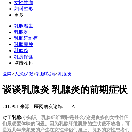
女性性病
妇科整形
更多
乳腺增生
乳腺炎
乳腺纤维瘤
乳腺囊肿
乳腺癌
乳房保健
点击收起
医网
>
人流保健
>
乳腺疾病
>
乳腺炎
·
·
·
谈谈乳腺炎 乳腺炎的前期症状
-
+
2012/9/1
来源：医网病友论坛
a
A
对于
乳腺
小知识：乳腺纤维囊肿是甚么?这是良多的女性伴侣
们最想要体味的问题。因为乳腺纤维囊肿的症状很不较着，可
是近几年来频繁的产生在女性伴侣们身上。良多的女性患者们