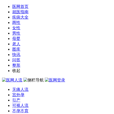
医网首页
就医指南
疾病大全
两性
女性
男性
母婴
老人
图库
快讯
问答
整形
收起
无痛人流
宫外孕
引产
可视人流
不孕不育