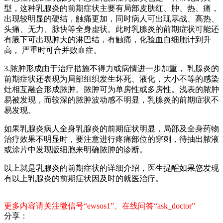
型，这种乳腺炎的前期症状主要有局部皮肤红、肿、热、痛，
出现较明显的硬结，触痛更加，同时病人可出现寒战、高热、
头痛、无力、脉快等全身虚状。此时乳腺炎的前期症状可能还
有腋下可出现肿大的淋巴结，有触痛，化验血白细胞计到升
高， 严重时可合并败血症。
3.脓肿形成由于治疗措施不得力或病情进一步加重， 乳腺炎的
前期症状还表现为局部组织发生坏死、液化，大小不等的感染
灶相互融合形成脓肿。脓肿可为单房性或多房性。浅表的脓肿
易被发现，而较深的脓肿波动感不明显，乳腺炎的前期症状不
易发现。
如果乳腺炎病人全身乳腺炎的前期症状明显，局部及全身药物
治疗效果不明显时，要注意进行疼痛部位的穿刺，待抽出脓液
或涂片中发现版细胞来明确脓肿的诊断。
以上就是乳腺炎的前期症状的详细介绍，医生提醒如果您发现
有以上乳腺炎的前期症状因及时的就医治疗。
更多内容请关注微信号“ewsos1”、在线问答“ask_doctor”
分享：