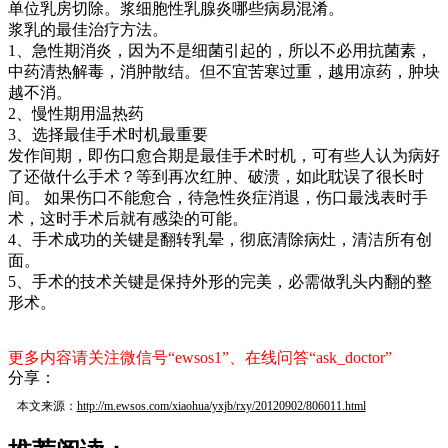
单位乳房切除。浆细胞性乳腺炎哪些病易混淆。
浆乳的最佳治疗方法。
1、急性期消炎，因为不是细菌引起的，所以不必用抗菌素，
中药清热解毒，消肿散结。但不宜苦寒过重，越用凉药，肿块
越不消。
2、慢性期用温热药
3、选择最佳手术时机最重要
发作间期，即伤口愈合期是最佳手术时机，可有些人认为病好
了还做什么手术？等到再次红肿、破溃，如此耽误了很长时
间。 如果伤口不能愈合，待急性炎症消退，伤口最浅表时手
术，这时手术后就有感染的可能。
4、手术成功的关键是翻转乳晕，彻底清除病灶，清洁所有创
面。
5、手术的技术关键是保持外形的完美，必需做乳头内翻的整
形术。
更多内容请关注微信号“ewsos1”、在线问答“ask_doctor”
分享：
本文来源：
http://m.ewsos.com/xiaohua/yxjb/rxy/20120902/806011.html