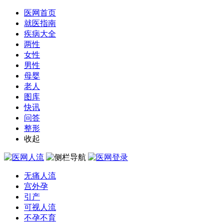
医网首页
就医指南
疾病大全
两性
女性
男性
母婴
老人
图库
快讯
问答
整形
收起
无痛人流
宫外孕
引产
可视人流
不孕不育