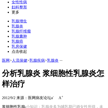
女性性病
妇科整形
更多
乳腺增生
乳腺炎
乳腺纤维瘤
乳腺囊肿
乳腺癌
乳房保健
点击收起
医网
>
人流保健
>
乳腺疾病
>
乳腺炎
·
·
·
分析乳腺炎 浆细胞性乳腺炎怎
样治疗
-
+
2012/9/2
来源：医网病友论坛
a
A
浆细胞性乳腺
小知识：乳腺炎多为哺乳期已婚女性所得，未