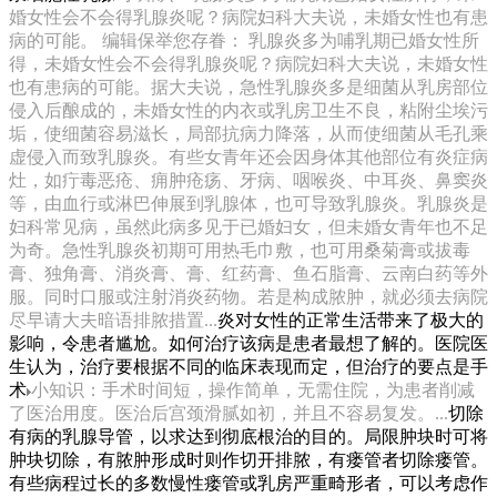
婚女性会不会得乳腺炎呢？病院妇科大夫说，未婚女性也有患
病的可能。 编辑保举您存眷： 乳腺炎多为哺乳期已婚女性所
得，未婚女性会不会得乳腺炎呢？病院妇科大夫说，未婚女性
也有患病的可能。据大夫说，急性乳腺炎多是细菌从乳房部位
侵入后酿成的，未婚女性的内衣或乳房卫生不良，粘附尘埃污
垢，使细菌容易滋长，局部抗病力降落，从而使细菌从毛孔乘
虚侵入而致乳腺炎。有些女青年还会因身体其他部位有炎症病
灶，如疔毒恶疮、痈肿疮疡、牙病、咽喉炎、中耳炎、鼻窦炎
等，由血行或淋巴伸展到乳腺体，也可导致乳腺炎。乳腺炎是
妇科常见病，虽然此病多见于已婚妇女，但未婚女青年也不足
为奇。急性乳腺炎初期可用热毛巾敷，也可用桑菊膏或拔毒
膏、独角膏、消炎膏、膏、红药膏、鱼石脂膏、云南白药等外
服。同时口服或注射消炎药物。若是构成脓肿，就必须去病院
尽早请大夫暗语排脓措置...
炎对女性的正常生活带来了极大的
影响，令患者尴尬。如何治疗该病是患者最想了解的。医院医
生认为，治疗要根据不同的临床表现而定，但治疗的要点是手
术
小知识：手术时间短，操作简单，无需住院，为患者削减
了医治用度。医治后宫颈滑腻如初，并且不容易复发。...
切除
有病的乳腺导管，以求达到彻底根治的目的。局限肿块时可将
肿块切除，有脓肿形成时则作切开排脓，有瘘管者切除瘘管。
有些病程过长的多数慢性瘘管或乳房严重畸形者，可以考虑作